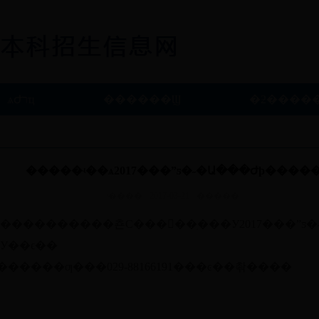
ѧԺרҵ
������Ϣ
�ƻ����
�����ʵ��ѧ2017���ˮƽ�˶�Ա���Ժϸ����
֪ͨ����
2017-03-21
�����
����������쵼С���󶨣��ֽ���У
2017
���ˮƽ
У��ϵ��
������ƣ���
029-88166191
���ͼ��촦����