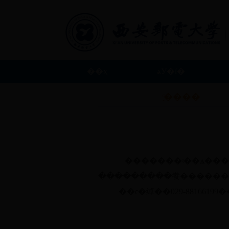
��ҳ
ѧУ�ſ�
��ϵ����
֪ͨ����
�������ʵ��ѧ���
���������飬������
��ϵ�绰��
029-88166199
�