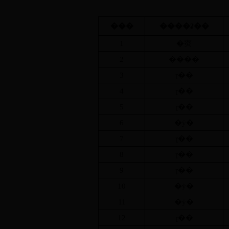
���
����ʡ��
1
�㶫
2
����
3
ɽ��
4
ɽ��
5
ɽ��
6
�ӱ�
7
ɽ��
8
ɽ��
9
ɽ��
10
�ӱ�
11
�ӱ�
12
ɽ��