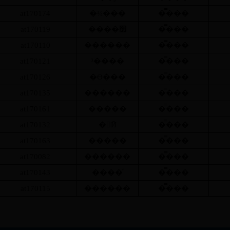
at170174
�¼���
�̿���
at170119
����׿
�̿���
at170110
������
�̿���
at170121
³����
�̿���
at170126
�ϴ���
�̿���
at170135
������
�̿���
at170161
�����
�̿���
at170132
�Ӣ
�̿���
at170163
�����
�̿���
at170082
������
�̿���
at170143
����ͮ
�̿���
at170115
������
�̿���