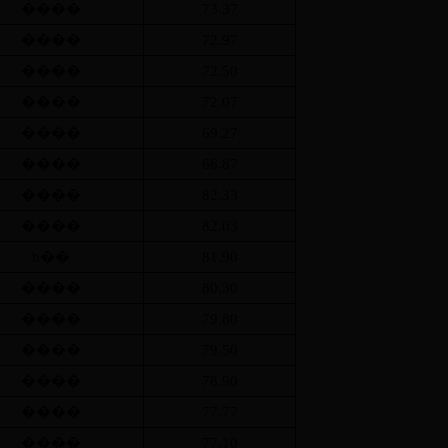
����
73.37
����
72.97
����
72.50
����
72.07
����
69.27
����
66.87
����
82.33
����
82.03
һ��
81.90
����
80.30
����
79.80
����
79.50
����
78.90
����
77.77
����
77.10