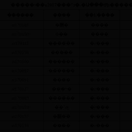
�����ʵ��ѧ
2017
���ˮƽ�˶�Ա���Ժϸ����
������
����
��Ŀ����
at170186
�޽�
����
at170150
Ф��
����
at170112
������
�г���
at170156
�����
�г���
at170100
������
�г���
at170097
������
�г���
at170091
����
�г���
at170127
���ײ�
�г���
at170083
������
�г���
at170159
��־ʤ
�г���
at170157
�׶��
�г���
at170138
����
�г���