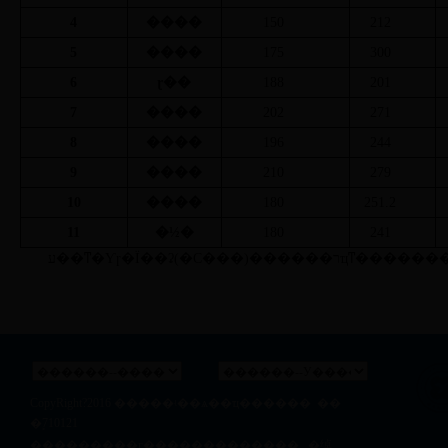
4
����
150
212
5
����
175
300
6
ɽ��
188
201
7
����
202
271
8
����
196
244
9
����
210
279
10
����
180
251.2
11
�½�
180
241
ע��ͳ�Ƴɼ�Ϊ��ʡ(�С���)�
CopyRight?2016
�����ʵ��ѧ��ҵ������
��
�ࣺ710121
��ַ�������г������������� �绰