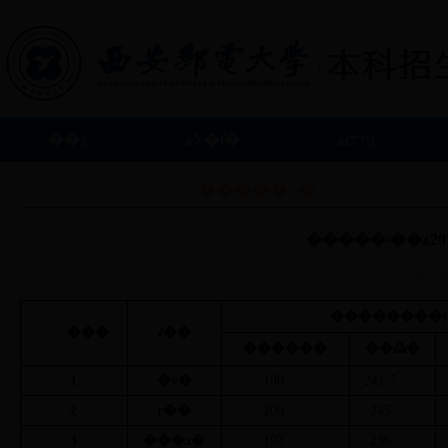
��ҳ
ѧУ�ſ�
ѧԺרҵ
��ϵ����
�����ؿ�
��������
���
ʡ��
������
��߷�
1
�ӱ�
180
241.7
2
ɽ��
200
245
3
���ɹ�
193
236