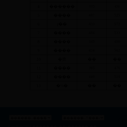
4
������
335
436
5
����
487
525
6
ɽ��
433
573
7
����
484
533
8
����
345
480
9
����
424
502
10
�㶫
��
��
11
����
395
476
12
����
449
519
13
�½�
��
��
CopyRight?2016
�����ʵ��ѧ��ҵ������
��