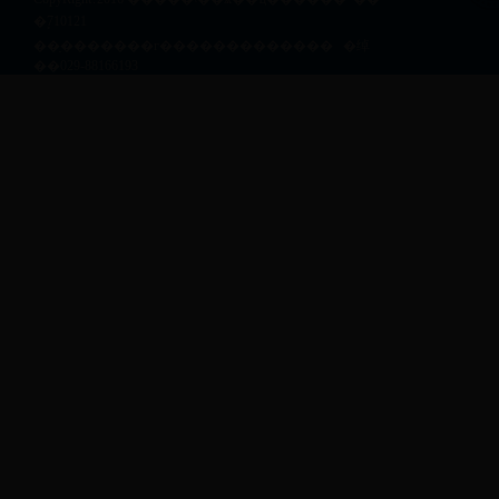
�ࣺ710121
��ַ�������г������������� �绰
��029-88166193