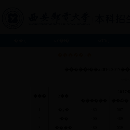
��ҳ
ѧУ�ſ�
ѧԺרҵ
��ϵ����
�����ؿ�
�����ʵ��ѧ2016-201
��
2017
���
ʡ��
������
��߷�
1
�ӱ�
485
567
2
ɽ��
400
489
3
����
480
539