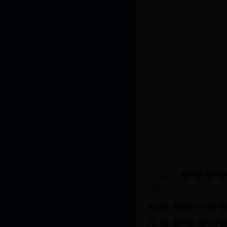
ѧУʼ�������й��������ڣ�ǰ���
꾭
����Ժ��׼���������ʵ�ѧԺ���ǹ����������������ֵ�Ψһ�ʵ�ͨ������ͨ��У��2012��3�£�����������׼ѧУ����Ϊ�����ʵ��ѧ��ѧУ�Ⱥ����
粿����Ϣ�