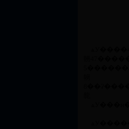
ѧУ����43������רҵ
㡢47�����
5������˶ʿ�
㡢
8��ʡ�����ص�ѧ�ƣ�3�����Ҽ���ɫרҵ�͹��Ҽ�ר
㡣
ѧУ���н�ְ��1300����,���и߼�ְ����540���ˡ���ʦ�������й���ǧ�˼ƻ���Ƹר�ҡ�������ͻ������������ר�ҡ�
ѧУ���