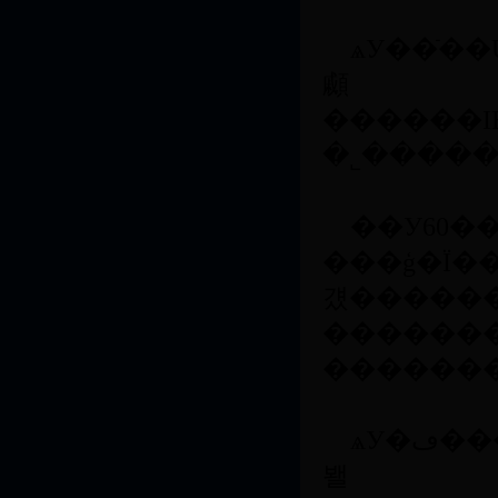
ѧУ��ֿ�
顣
������IBM��Ӣ�ض�������˼�ƹ
�˾��������������������������������
��У60�
���ģ�Ϊ����������8�
걨������
������
�������
ѧУ�ڡ����������ǡ��ܽ�����Уѵ�͡����ܶ�����ǿ��Ϣ�����ؽ�ȡ�������ʾ��������£�������ۺϸĸȫ�������˲���������ѧ�о����������������Ļ������
봴