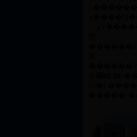
ת������ʡ��������ʡ�빤
ҵ����Ϣ
ѧУ��������ˮƽ��ѧ�����У����������׿Խ����ʦ
塱
������ʡ
衰
������У
衰԰��ʽ��λ
ȫʡ�Ƚ����
�