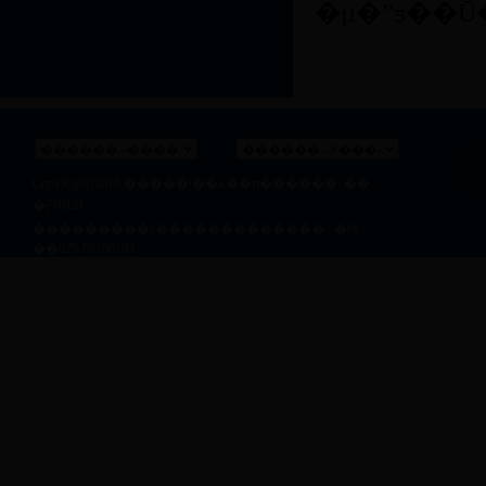
�µ�ˮƽ��Ŭ
CopyRight?2016
�����ʵ��ѧ��ҵ������
��
�ࣺ710121
��ַ�������г������������� �绰
��029-88166193