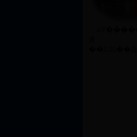
ѧУ����
豸
��ֵ2.55��Ԫ��ͼ��ݲ���167����ᡣ�����о���Ժ��ͨ������Ϣ����ѧԺ�����ӹ���ѧԺ�������ѧԺ���Զ���ѧԺ�����������ѧԺ����ѧԺ���������ѧԺ�������ѧԺ����������ѧԺ����������ѧԺ��ְҵ����ѧԺ�����������������������ں��о�Ժ������˼��������о�Ժ����������ѧԺ�����ʽ���ѧԺ��17����ѧ���е�λ