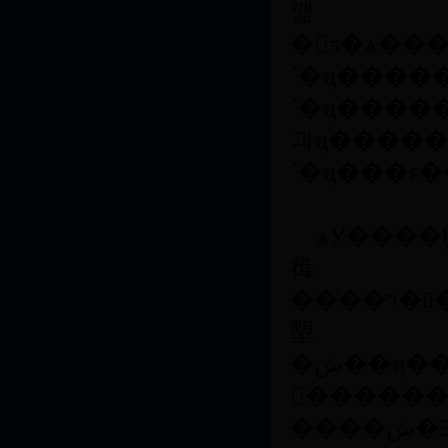
깲
�񱾿ƽ�ѧ�
´�ҵ����
´�ҵ�������ػ��������ڴ��ռ�����
괴ҵ�������أ�ѧУ��ѡ����ʡ��Уʵ
´�ҵ���ء�ͨ������ҵ�ĺ�����ѧУ̽��������ҵ�ԽӶ�������������3+1���½����������ȶ����˲�����ģʽ��������ѧ����ҵ����Ч;��������˱�ҵ���ľ�ҵ������
ѧУ����
㣬
��ͨ��ר�ü��ɵ�·��ơ��ƶ�ͨ�š�ͼ��������Ϣ��ȫ����Ϣ��ҵ���õ��о������γ���ɫ�����ơ�����ɹ��ٻ���ҿ�ѧ�����������Ƚ���������TePA����Ϊ����Ϣ��ȫ�������Լ��������ҹ��ύ����ͨ���ĵ�һ�����ʱ�׼���з���GPUоƬ��ͨ��ʡ����������˹��ڿհף�����Ϊ����ʡ��ʮ���
塱
�ش��ҵ����Ŀ�����������е����ҡ�863���ƻ���������Ȼ��ѧ���
𡢹������
����ش�Ƽ�ר��ȹ��Ҽ���ʡ����������Ŀ280�������Ҽ���ʡ�����Ƽ��ɹ�����40���ȫУ��ְ������������5000��ƪ������̲ġ�������400�ಿ��