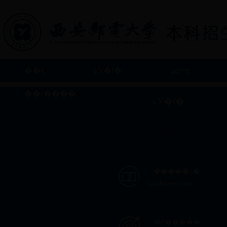
��ҳ
ѧУ�ſ�
ѧԺרҵ
��ϵ����
ѧУ�ſ�
�����ؿ�
Candidates must
�ƻ�����