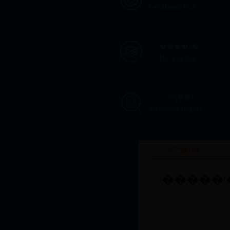
Enrollment Plan
����ƻ�
The Fraction
¼ȡ��ѯ
Admission Inquiry
ѧУ�ſ�
�����ʵ��ѧ��һ���Թ�Ϊ