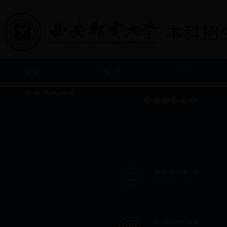
��ҳ
ѧУ�ſ�
ѧԺרҵ
��ϵ����
����ָ��
�����ؿ�
Candidates must
�ƻ�����