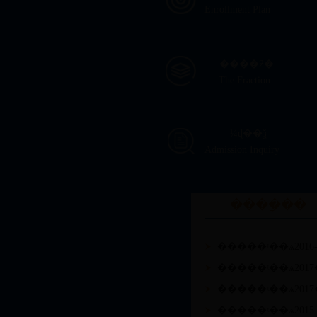
Enrollment Plan
����ƻ�
The Fraction
¼ȡ��ѯ
Admission Inquiry
����ָ��
�����ʵ��ѧ201
�����ʵ��ѧ201
�����ʵ��ѧ201