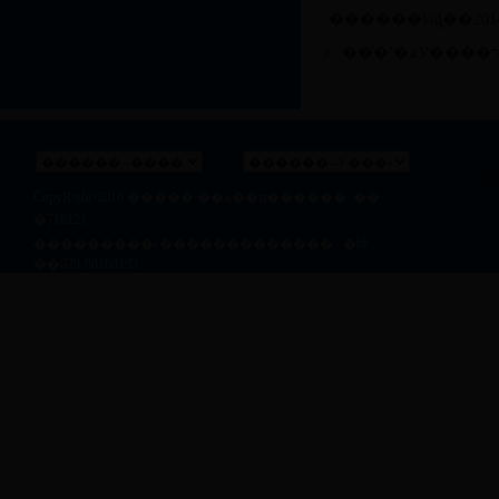
CopyRight?2016
�����ʵ��ѧ��ҵ������
��
�ࣺ710121
��ַ�������г������������� �绰
��029-88166193