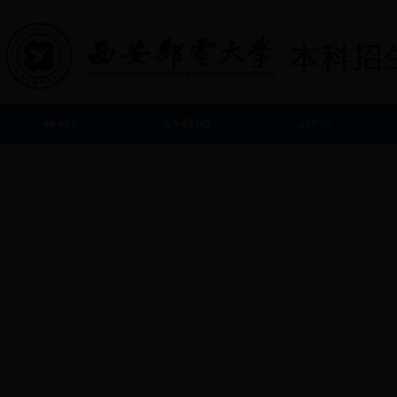
��ҳ
ѧУ�ſ�
ѧԺרҵ
��ϵ����