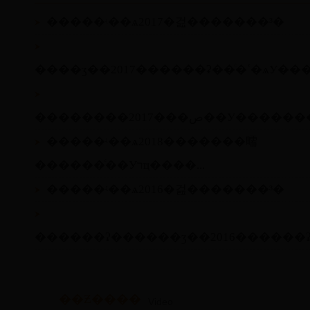
�����ʵ��ѧ2017�걾�������³�
����ӡ��2017���
��������2017���ص�
�����ʵ��ѧ2018�������㽭
������ͨ��Уרҵ����...
�����ʵ��ѧ2016�걾�������³�
��Ƶ����
Video