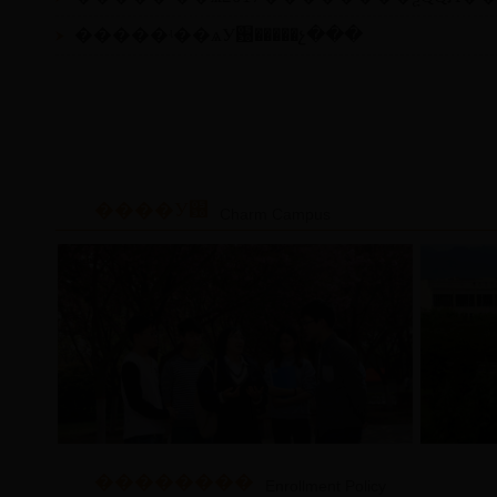
�����ʵ��ѧУ԰�����չ���
����У԰
Charm Campus
��������
Enrollment Policy