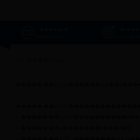
�����ؿ�
�ƻ��
Candidates must
Enrollment P
֪ͨ����
Notice
�����ʵ��ѧ2017������¼ȡʱ��һ���
�����ʵ��ѧ2017������������ַ�
�����ʵ��ѧ2017���ֳ�������ѯ��
�����ʵ��ѧ��ͨ�����߿���ѯ�绰
�����ʵ��ѧ2017��������ѯQQȺ��