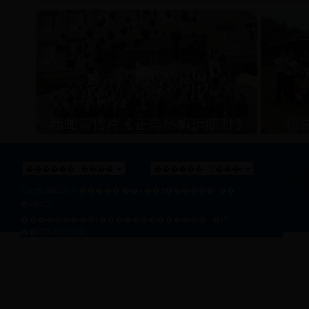
CopyRight?2016
�����ʵ��ѧ��ҵ������
��
�ࣺ710121
��ַ�������г������������� �绰
��029-88166193