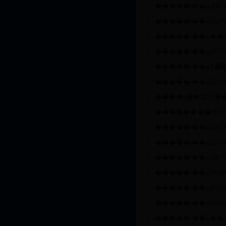
�����ʵ��ѧ201
�����ʵ��ѧ201
�����ʵ��ѧ201
�����ʵ��ѧУ԰��
�����ʵ��ѧ201
�����ʵ��ѧ201
�����ʵ��ѧ20
�����ʵ��ѧ201
�����ʵ��ѧ201
�����ʵ��ѧ201
�����ʵ��ѧ���