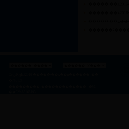
�����ʵ��ѧ20
�����ʵ��ѧ20
CopyRight?2016
�����ʵ��ѧ��ҵ������
��
�ࣺ710121
��ַ�������г������������� �绰
��029-88166193