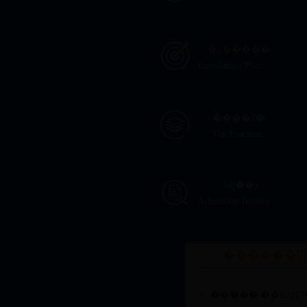
�ƻ�����
Enrollment Plan
����ƻ�
The Fraction
¼ȡ��ѯ
Admission Inquiry
������Ϣ
�����ʵ��ѧ201