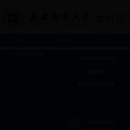
��ҳ
ѧУ�ſ�
ѧԺרҵ
��ϵ����
������Ϣ
֪ͨ����
��������
�����ؿ�
Candidates must