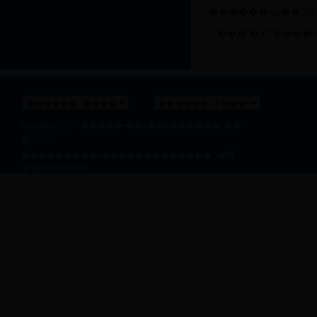
CopyRight?2016
�����ʵ��ѧ��ҵ������
��
�ࣺ710121
��ַ�������г������������� �绰
��029-88166193