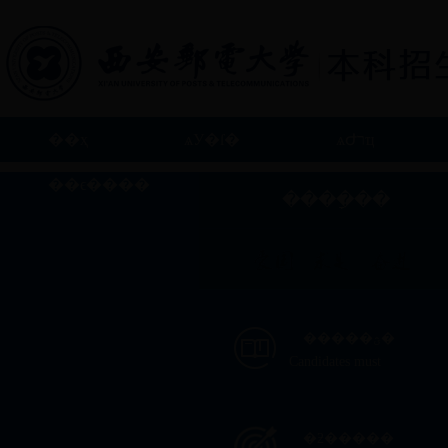
��ҳ
ѧУ�ſ�
ѧԺרҵ
��ϵ����
����ָ��
�����ؿ�
Candidates must
�ƻ�����