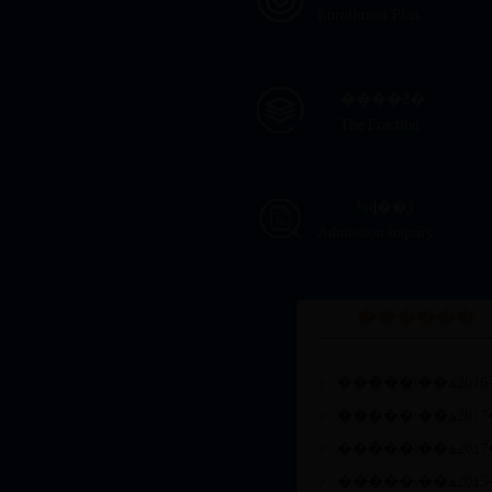
Enrollment Plan
����ƻ�
The Fraction
¼ȡ��ѯ
Admission Inquiry
����ָ��
�����ʵ��ѧ201
�����ʵ��ѧ201
�����ʵ��ѧ201